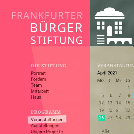
VERANSTALTU
DIE STIFTUNG
April 2021
Portrait
Fördern
Mo
Di
Mi
Do
Team
1
Mitarbeit
5
6
7
8
Haus
12
13
14
15
19
20
21
22
PROGRAMM
26
27
28
29
Veranstaltungen
Ausstellungen
Alle
Unsere Projekte