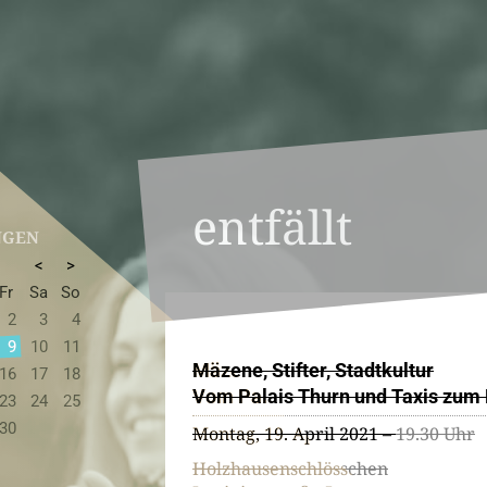
entfällt
NGEN
<
>
Fr
Sa
So
2
3
4
9
10
11
Mäzene, Stifter, Stadtkultur
16
17
18
Vom Palais Thurn und Taxis zum
23
24
25
30
Montag, 19. April 2021 –
19.30 Uhr
Holzhausenschlösschen