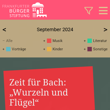
<
>
September 2024
Alle
Musik
Literatur
Vorträge
Kinder
Sonstige
Zeit für Bach:
„Wurzeln und
Flügel“