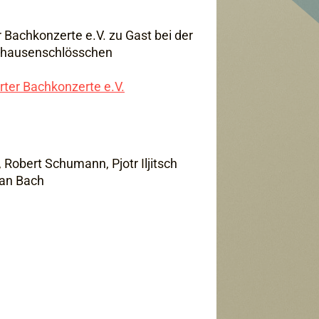
 Bachkonzerte e.V. zu Gast bei der
lzhausenschlösschen
rter Bachkonzerte e.V.
Robert Schumann, Pjotr Iljitsch
ian Bach