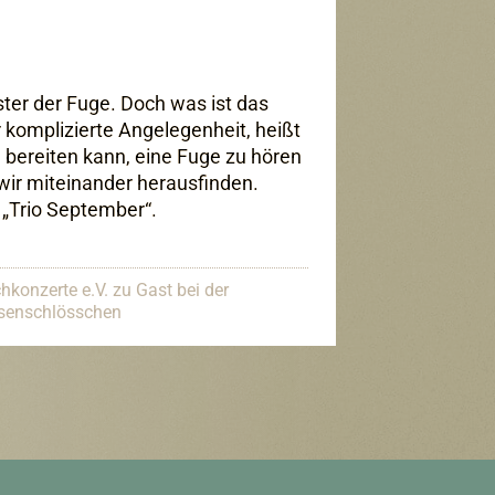
ster der Fuge. Doch was ist das
 komplizierte Angelegenheit, heißt
 bereiten kann, eine Fuge zu hören
 wir miteinander herausfinden.
 „Trio September“.
hkonzerte e.V. zu Gast bei der
usenschlösschen