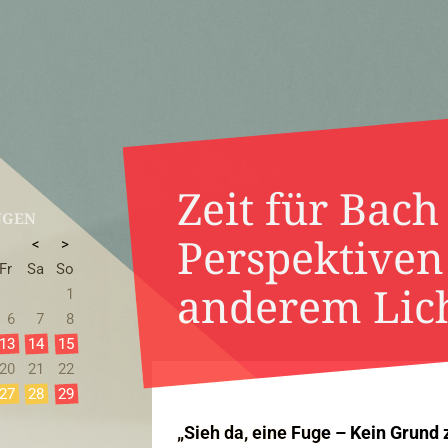
Zeit für Bach
NGEN
Perspektiven
<
>
Fr
Sa
So
anderem Lic
1
6
7
8
13
14
15
20
21
22
27
28
29
„Sieh da, eine Fuge – Kein Grund 