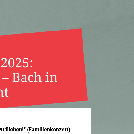
 2025:
 – Bach in
ht
zu fliehen!“ (Familienkonzert)