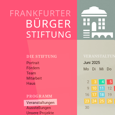
VERANSTALTU
DIE STIFTUNG
Juni 2025
Portrait
Fördern
Mo
Di
Mi
Do
Team
Mitarbeit
2
3
4
5
Haus
9
10
11
12
16
17
18
19
PROGRAMM
23
24
25
26
Veranstaltungen
30
Ausstellungen
Unsere Projekte