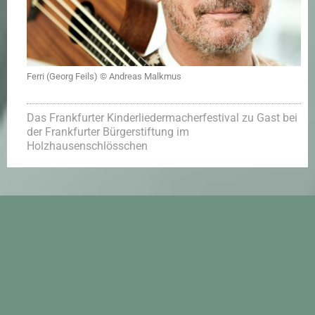
Ferri (Georg Feils) © Andreas Malkmus
Das Frankfurter Kinderliedermacherfestival zu Gast bei
der Frankfurter Bürgerstiftung im
Holzhausenschlösschen