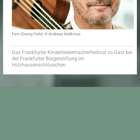
Ferri (Georg Feils) © Andreas Malkmus
Das Frankfurter Kinderliedermacherfestival zu Gast bei
der Frankfurter Bürgerstiftung im
Holzhausenschlösschen