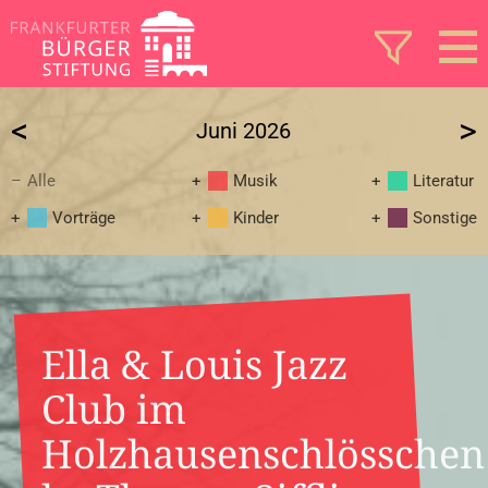
<
>
Juni 2026
Alle
Musik
Literatur
Vorträge
Kinder
Sonstige
Ella & Louis Jazz
Club im
Holzhausenschlösschen