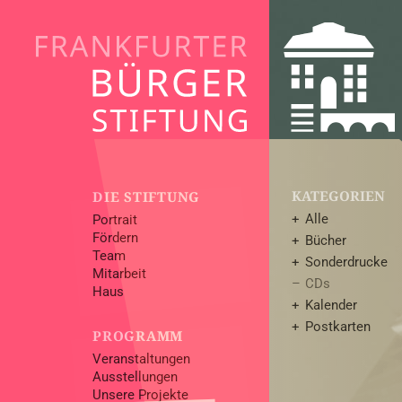
KATEGORIEN
DIE STIFTUNG
Alle
Portrait
Fördern
Bücher
Team
Sonderdrucke
Mitarbeit
CDs
Haus
Kalender
Postkarten
PROGRAMM
Veranstaltungen
Ausstellungen
Unsere Projekte