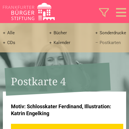
Alle
Bücher
Sonderdrucke
CDs
Kalender
Postkarten
Postkarte 4
Motiv: Schlosskater Ferdinand, Illustration:
Katrin Engelking