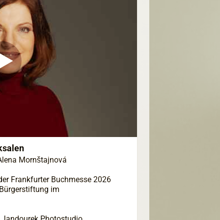
ksalen
Alena Mornštajnová
 der Frankfurter Buchmesse 2026
Bürgerstiftung im
r Jandourek Photostudio