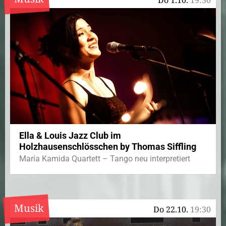
Do 1.10.
19:30
Ella & Louis Jazz Club im
Holzhausenschlösschen by Thomas Siffling
María Kamida Quartett – Tango neu interpretiert
Musik
Do 22.10.
19:30