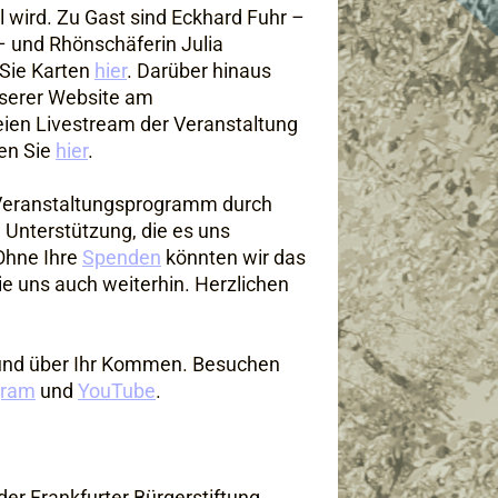
 wird. Zu Gast sind Eckhard Fuhr –
 und Rhönschäferin Julia
n Sie Karten
hier
. Darüber hinaus
nserer Website am
eien Livestream der Veranstaltung
en Sie
hier
.
d Veranstaltungsprogramm durch
 Unterstützung, die es uns
 Ohne Ihre
Spenden
könnten wir das
Sie uns auch weiterhin. Herzlichen
e und über Ihr Kommen. Besuchen
gram
und
YouTube
.
er Frankfurter Bürgerstiftung