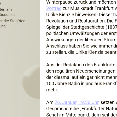
Winterpause zurück und möchten 
n
Vortrag
zur Musikstadt Frankfurt 
iten am
Ulrike Kienzle hinweisen. Dieser t
lösschen
Revolution und Restauration: Die 
er die Siegfried-
ung
Spiegel der Stadtgeschichte (1837
politischen Umwälzungen der erst
Auswirkungen der liberalen Ström
Anschluss haben Sie wie immer di
zu stellen, die Ulrike Kienzle bean
Aus der Redaktion des Frankfurte
den regulären Neuerscheinungen w
der diesmal auf ein gar nicht meh
100 Jahre Radio in und aus Frankf
mehr.
Am
26. Januar, 19.30 Uhr
, setzen
Gesprächsreihe „Frankfurter Natur
Schaf im Mittelpunkt, dem seit de