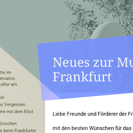
Neues zur Mu
Frankfurt
ie im
ersalon:
kultur am
uli
as Vergessen
rte mit dem Eliot
Liebe Freunde und Förderer der Fr
lösschen
mit den besten Wünschen für das 
e beim Frankfurter