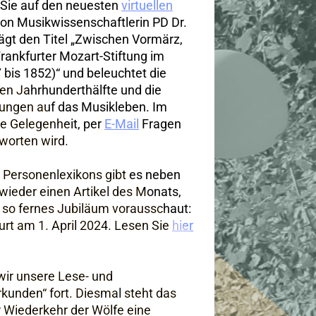
Sie auf den neuesten
virtuellen
von Musikwissenschaftlerin PD Dr.
rägt den Titel „Zwischen Vormärz,
Frankfurter Mozart-Stiftung im
 bis 1852)“ und beleuchtet die
en Jahrhunderthälfte und die
ungen auf das Musikleben. Im
e Gelegenheit, per
E-Mail
Fragen
tworten wird.
r Personenlexikons gibt es neben
ieder einen Artikel des Monats,
r so fernes Jubiläum vorausschaut:
urt am 1. April 2024. Lesen Sie
hier
 wir unsere Lese- und
kunden“ fort. Diesmal steht das
r Wiederkehr der Wölfe eine