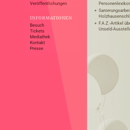
Veröffentlichungen
Personenlexiko
Sanierungsarbe
Holzhausensch
INFORMATIONEN
F.A.Z.-Artikel üb
Besuch
Unseld-Ausstell
Tickets
Mediathek
Kontakt
Presse