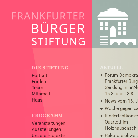
AKTUELL
DIE STIFTUNG
Forum Demokrat
Portrait
Frankfurter Bürg
Fördern
Sendung in hr2-
Team
16.8. und 18.8.
Mitarbeit
Haus
News vom 16. J
Woche gegen d
PROGRAMM
Kinderfestkonze
Quartett im
Veranstaltungen
Holzhausensch
Ausstellungen
Unsere Projekte
Rekordreichweit