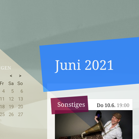
Juni 2021
NGEN
<
>
Fr
Sa
So
4
5
6
11
12
13
Sonstiges
Do 10.6.
19:00
18
19
20
25
26
27