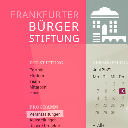
VERANSTALTU
DIE STIFTUNG
Juni 2021
Portrait
Fördern
Mo
Di
Mi
Do
Team
1
2
3
Mitarbeit
7
8
9
10
Haus
14
15
16
17
21
22
23
24
PROGRAMM
28
29
30
Veranstaltungen
Ausstellungen
Alle
Unsere Projekte