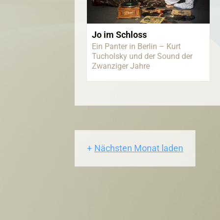
Jo im Schloss
Ein Panter in Berlin – Kurt
Tucholsky und der Sound der
Zwanziger Jahre
Nächsten Monat laden