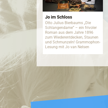
Jo im Schloss
Otto Julius Bierbaums „Die
Schlangendame” – ein frivoler
Roman aus dem Jahre 1896
zum Wiederentdecken, Staunen
und Schmunzeln! Grammophon-
Lesung mit Jo van Nelsen