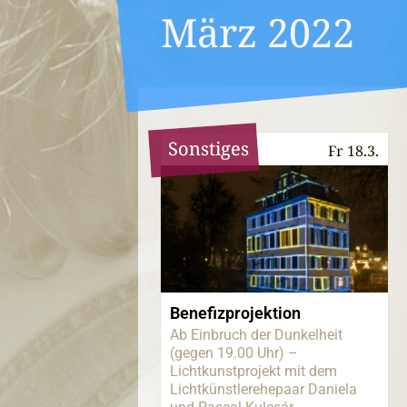
März 2022
Sonstiges
Fr 18.3.
Benefizprojektion
Ab Einbruch der Dunkelheit
(gegen 19.00 Uhr) –
Lichtkunstprojekt mit dem
Lichtkünstlerehepaar Daniela