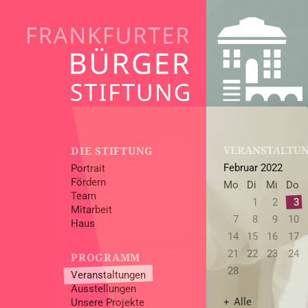
VERANSTALTU
DIE STIFTUNG
Februar 2022
Portrait
Fördern
Mo
Di
Mi
Do
Team
1
2
3
Mitarbeit
7
8
9
10
Haus
14
15
16
17
21
22
23
24
PROGRAMM
28
Veranstaltungen
Ausstellungen
Alle
Unsere Projekte