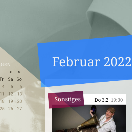
Februar 2022
NGEN
<
>
Fr
Sa
So
4
5
6
11
12
13
Sonstiges
Do 3.2.
19:30
18
19
20
25
26
27