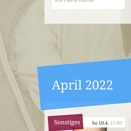
und Pascal Kulcsár
April 2022
Sonstiges
So 10.4.
11:00