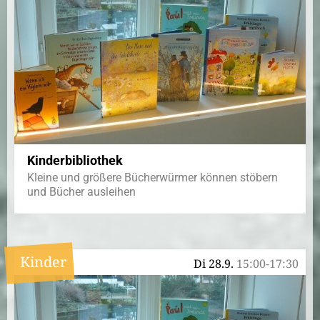
Kinderbibliothek
Kleine und größere Bücherwürmer können stöbern
und Bücher ausleihen
Kinder
Di 28.9.
15:00-17:30