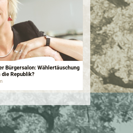
er Bürgersalon: Wählertäuschung
 die Republik?
nn