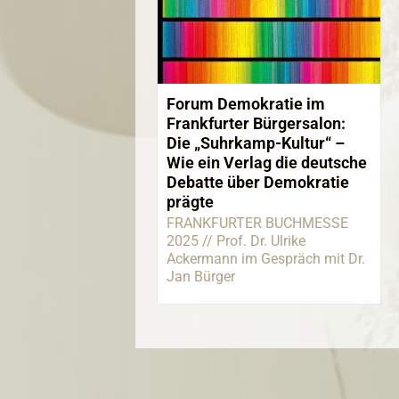
Forum Demokratie im
Frankfurter Bürgersalon:
Die „Suhrkamp-Kultur“ –
Wie ein Verlag die deutsche
Debatte über Demokratie
prägte
FRANKFURTER BUCHMESSE
2025 // Prof. Dr. Ulrike
Ackermann im Gespräch mit Dr.
Jan Bürger