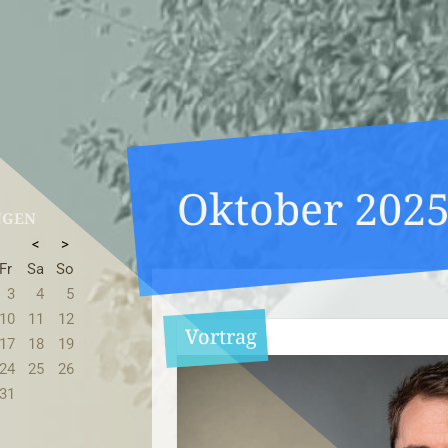
Oktober 202
NGEN
<
>
Fr
Sa
So
3
4
5
10
11
12
Vortrag
17
18
19
24
25
26
31