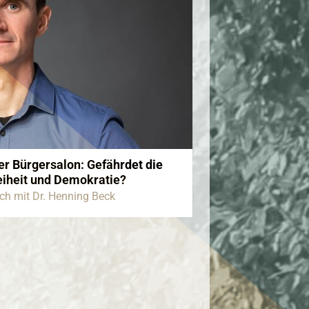
r Bürgersalon: Gefährdet die
reiheit und Demokratie?
äch mit Dr. Henning Beck