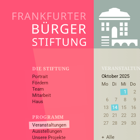
VERANSTALTU
DIE STIFTUNG
Oktober 2025
Portrait
Fördern
Mo
Di
Mi
Do
Team
1
2
Mitarbeit
6
7
8
9
Haus
13
14
15
16
20
21
22
23
PROGRAMM
27
28
29
30
Veranstaltungen
Ausstellungen
Alle
Unsere Projekte