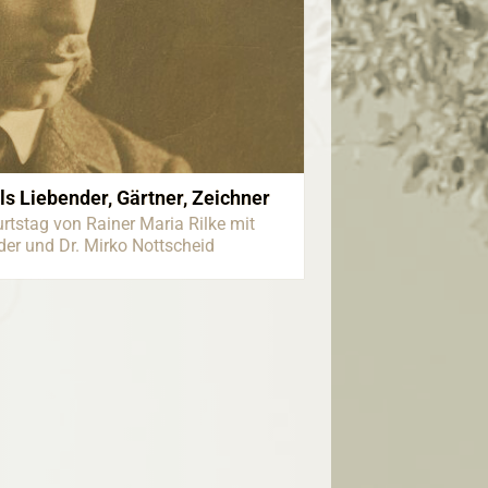
ls Liebender, Gärtner, Zeichner
tstag von Rainer Maria Rilke mit
nder und Dr. Mirko Nottscheid