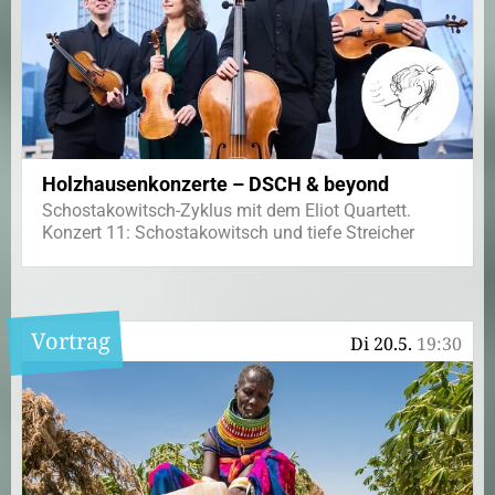
Holzhausenkonzerte – DSCH & beyond
Schostakowitsch-Zyklus mit dem Eliot Quartett.
Konzert 11: Schostakowitsch und tiefe Streicher
Vortrag
Di 20.5.
19:30