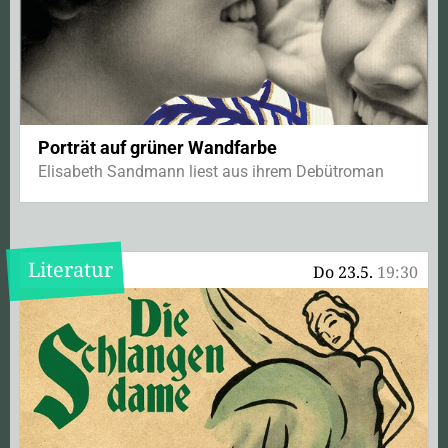
Porträt auf grüner Wandfarbe
Elisabeth Sandmann liest aus ihrem Debütroman
Literatur
Do 23.5.
19:30