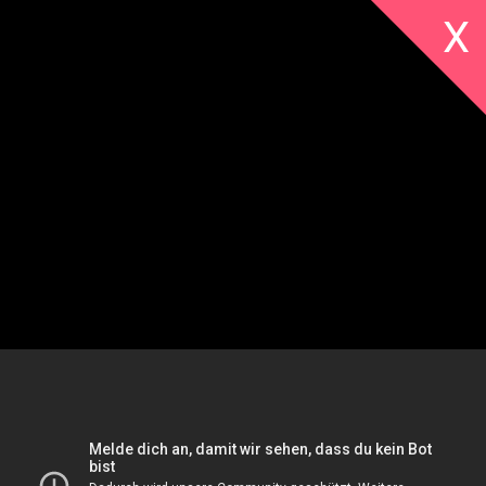
X
Alle
Galerien
Kinder
Literatur
Livestreams
Musik
Sonstige
Von Frankfurt in die
Vorträge
Welt