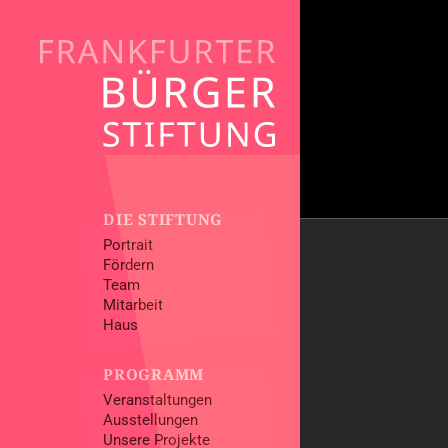
KATEGORIEN
DIE STIFTUNG
Alle
Portrait
Fördern
Galerien
Team
Kinder
Mitarbeit
Literatur
Haus
Livestreams
Musik
PROGRAMM
Sonstige
Veranstaltungen
Von Frankfurt in
Ausstellungen
Vorträge
Unsere Projekte