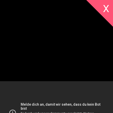
X
Alle
Galerien
Kinder
Literatur
Livestreams
Musik
Sonstige
Von Frankfurt in die
Vorträge
Welt