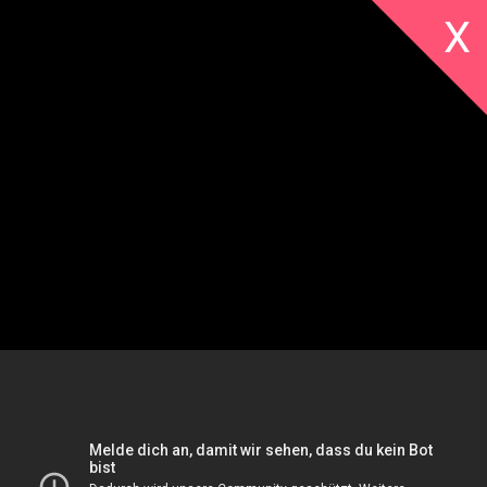
X
Alle
Galerien
Kinder
Literatur
Livestreams
Musik
Sonstige
Von Frankfurt in die
Vorträge
Welt