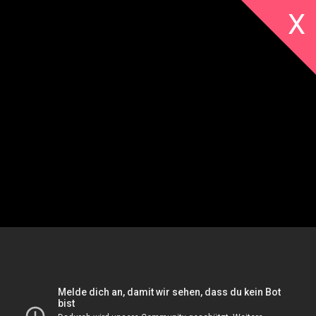
X
Alle
Galerien
Kinder
Literatur
Livestreams
Musik
Sonstige
Von Frankfurt in die
Vorträge
Welt