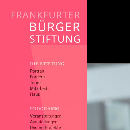
KATEGORIEN
DIE STIFTUNG
Alle
Portrait
Fördern
Galerien
Team
Kinder
Mitarbeit
Literatur
Haus
Livestreams
Musik
PROGRAMM
Sonstige
Veranstaltungen
Von Frankfurt in
Ausstellungen
Vorträge
Unsere Projekte