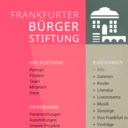
KATEGORIEN
DIE STIFTUNG
Alle
Portrait
Fördern
Galerien
Team
Kinder
Mitarbeit
Literatur
Haus
Livestreams
Musik
PROGRAMM
Sonstige
Veranstaltungen
Von Frankfurt in
Ausstellungen
Vorträge
Unsere Projekte