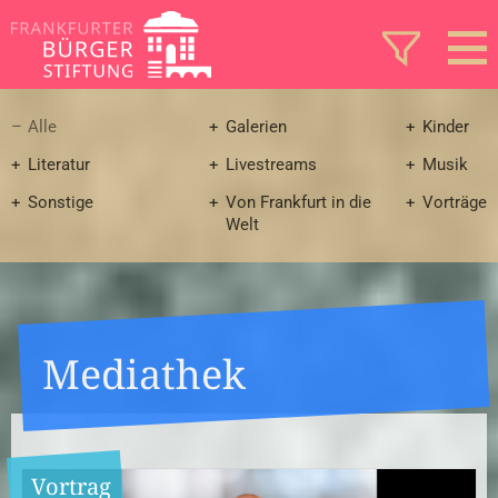
Alle
Galerien
Kinder
Literatur
Livestreams
Musik
Sonstige
Von Frankfurt in die
Vorträge
Welt
Mediathek
Vortrag