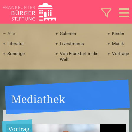
Alle
Galerien
Kinder
Literatur
Livestreams
Musik
Sonstige
Von Frankfurt in die
Vorträge
Welt
Mediathek
Vortrag