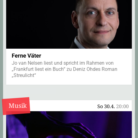
Ferne Väter
Jo van Nelsen liest und spricht im Rahmen von
„Frankfurt liest ein Buch“ zu Deniz Ohdes Roman
„Streulicht“
Musik
So 30.4.
20:00